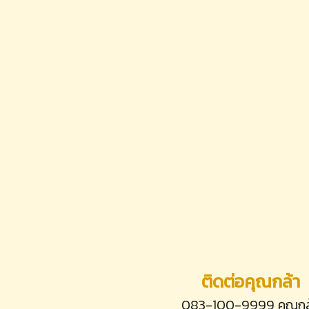
ติดต่อคุณกล้า
083-100-9999 คุณกล