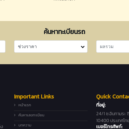
ค้นหาทะเบียนรถ
Important Links
Quick Conta
ที่อยู่:
หน้าแรก
24/1 ซ.อินทามระ
ค้นหาเลขทะเบียน
10400 ประเทศไท
บทความ
๋ง
เบอร์โทรศัพท์: