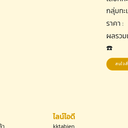
กลุ่มทะ
ราคา 
ผลรวมเ
☎️
สนใจสั่
ไลน์ไอดี
้า
kktabien