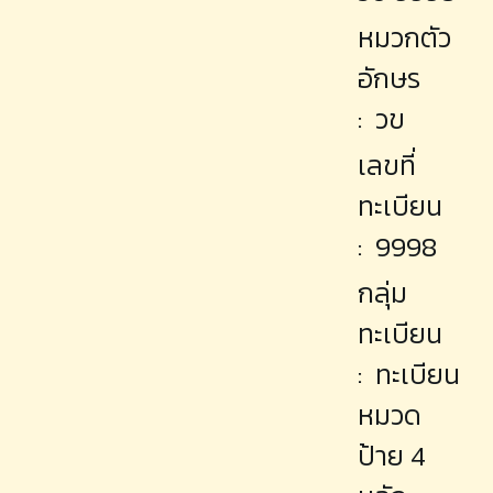
หมวกตัว
อักษร
: วข
เลขที่
ทะเบียน
: 9998
กลุ่ม
ทะเบียน
: ทะเบียน
หมวด
ป้าย 4