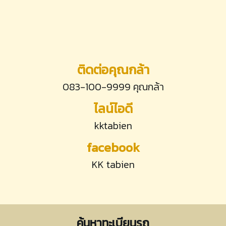
ติดต่อคุณกล้า
083-100-9999 คุณกล้า
ไลน์ไอดี
kktabien
facebook
KK tabien
ค้นหาทะเบียนรถ