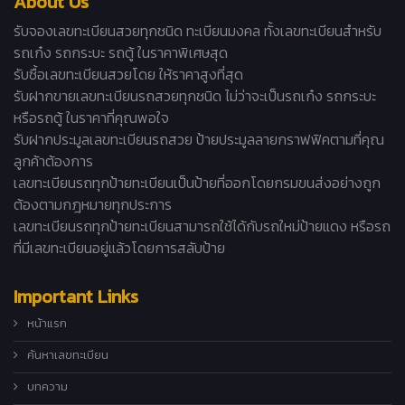
About Us
รับจองเลขทะเบียนสวยทุกชนิด ทะเบียนมงคล ทั้งเลขทะเบียนสำหรับ
รถเก๋ง รถกระบะ รถตู้ ในราคาพิเศษสุด
รับซื้อเลขทะเบียนสวยโดย ให้ราคาสูงที่สุด
รับฝากขายเลขทะเบียนรถสวยทุกชนิด ไม่ว่าจะเป็นรถเก๋ง รถกระบะ
หรือรถตู้ ในราคาที่คุณพอใจ
รับฝากประมูลเลขทะเบียนรถสวย ป้ายประมูลลายกราฟฟิคตามที่คุณ
ลูกค้าต้องการ
เลขทะเบียนรถทุกป้ายทะเบียนเป็นป้ายที่ออกโดยกรมขนส่งอย่างถูก
ต้องตามกฎหมายทุกประการ
เลขทะเบียนรถทุกป้ายทะเบียนสามารถใช้ได้กับรถใหม่ป้ายแดง หรือรถ
ที่มีเลขทะเบียนอยู่แล้วโดยการสลับป้าย
Important Links
หน้าแรก
ค้นหาเลขทะเบียน
บทความ