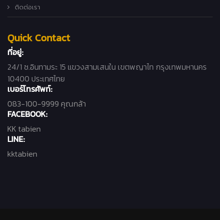
ติดต่อเรา
Quick Contact
ที่อยู่:
24/1 ซ.อินทามระ 15 แขวงสามเสนใน เขตพญาไท กรุงเทพมหานคร
10400 ประเทศไทย
เบอร์โทรศัพท์:
083-100-9999 คุณกล้า
FACEBOOK:
KK tabien
LINE:
kktabien