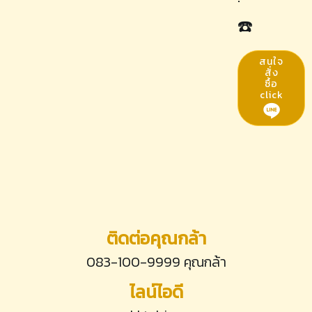
☎️
สนใจ
สั่ง
ซื้อ
click
ติดต่อคุณกล้า
083-100-9999 คุณกล้า
ไลน์ไอดี