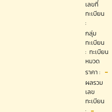
เลขที่
ทะเบียน
:
กลุ่ม
ทะเบียน
: ทะเบียน
หมวด
-
ราคา :
ผลรวม
เลข
ทะเบียน
-
: