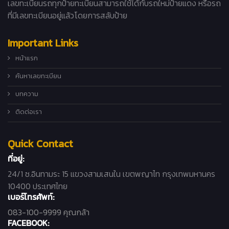
เลขทะเบียนรถทุกป้ายทะเบียนสามารถใช้ได้กับรถใหม่ป้ายแดง หรือรถ
ที่มีเลขทะเบียนอยู่แล้วโดยการสลับป้าย
Important Links
หน้าแรก
ค้นหาเลขทะเบียน
บทความ
ติดต่อเรา
Quick Contact
ที่อยู่:
24/1 ซ.อินทามระ 15 แขวงสามเสนใน เขตพญาไท กรุงเทพมหานคร
10400 ประเทศไทย
เบอร์โทรศัพท์:
083-100-9999 คุณกล้า
FACEBOOK: